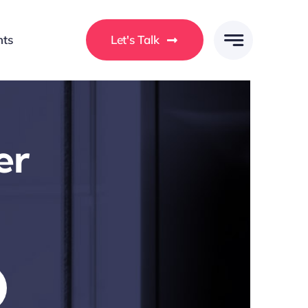
hts
Let's Talk
er