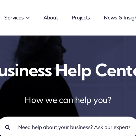
Services
About
Projects
News & Insig
usiness Help Cent
How we can help you?
earch
or: