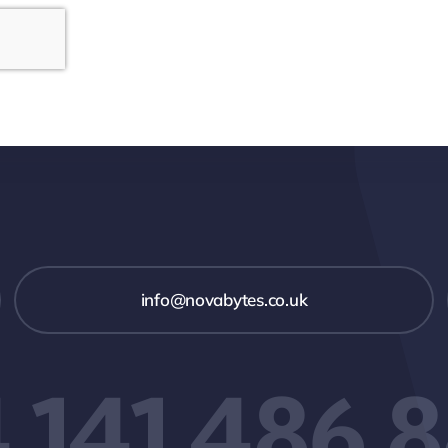
info@novabytes.co.uk
 141 486 