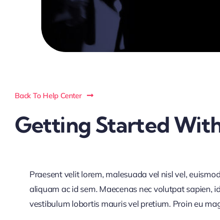
Back To Help Center
Getting Started With
Praesent velit lorem, malesuada vel nisl vel, euismo
aliquam ac id sem. Maecenas nec volutpat sapien, id 
vestibulum lobortis mauris vel pretium. Proin eu magna