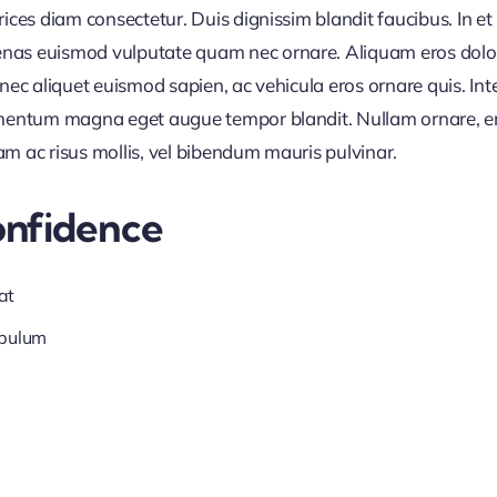
trices diam consectetur. Duis dignissim blandit faucibus. In 
nas euismod vulputate quam nec ornare. Aliquam eros dolor, 
Donec aliquet euismod sapien, ac vehicula eros ornare quis. I
ermentum magna eget augue tempor blandit. Nullam ornare, ero
am ac risus mollis, vel bibendum mauris pulvinar.
onfidence
at
ibulum